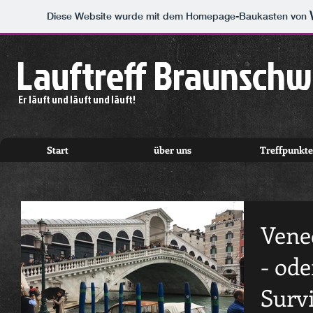
Diese Website wurde mit dem Homepage-Baukasten von
Lauftreff Braunschw
Er läuft und läuft und läuft!
Start
über uns
Treffpunkte
Vene
- ode
Surv