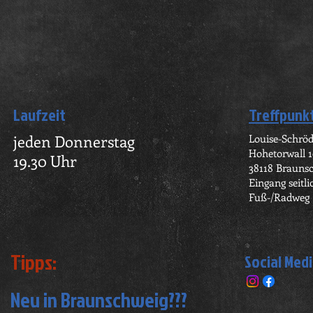
Laufzeit
Treffpunk
jeden Donnerstag
Louise-Schrö
Hohetorwall 
19.30 Uhr
38118 Brauns
Eingang seitl
Fuß-/Radweg
Tipps:
Social Med
Neu in Braunschweig???