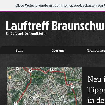
Diese Website wurde mit dem Homepage-Baukasten von
Lauftreff Braunschw
Er läuft und läuft und läuft!
Start
über uns
Treffpunkte
Neu 
Tipp
in d