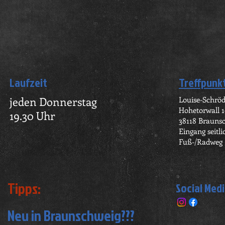
Laufzeit
Treffpunk
jeden Donnerstag
Louise-Schrö
Hohetorwall 
19.30 Uhr
38118 Brauns
Eingang seitl
Fuß-/Radweg
Tipps:
Social Med
Neu in Braunschweig???