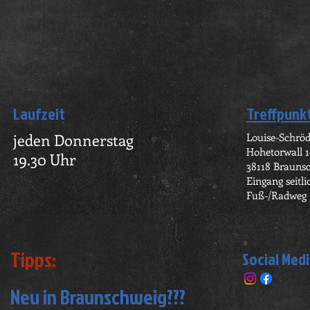
Laufzeit
Treffpunk
jeden Donnerstag
Louise-Schrö
Hohetorwall 
19.30 Uhr
38118 Brauns
Eingang seitl
Fuß-/Radweg
Tipps:
Social Med
Neu in Braunschweig???